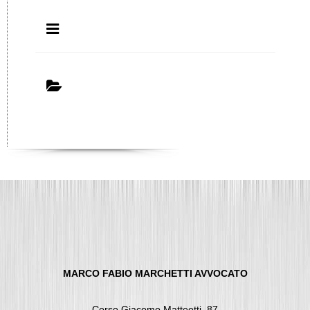
Avvocato
MARCO FABIO MARCHETTI AVVOCATO
Corso Giacomo Matteotti, 87