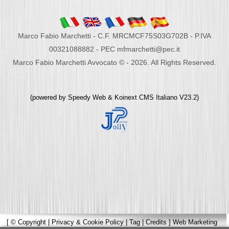
Marco Fabio Marchetti - C.F. MRCMCF75S03G702B - P.IVA
00321088882 - PEC mfmarchetti@pec.it
Marco Fabio Marchetti Avvocato © - 2026. All Rights Reserved.
(powered by
Speedy Web
&
Koinext CMS Italiano
V23.2)
[
© Copyright
|
Privacy & Cookie Policy
|
Tag
|
Credits
]
Web Marketing